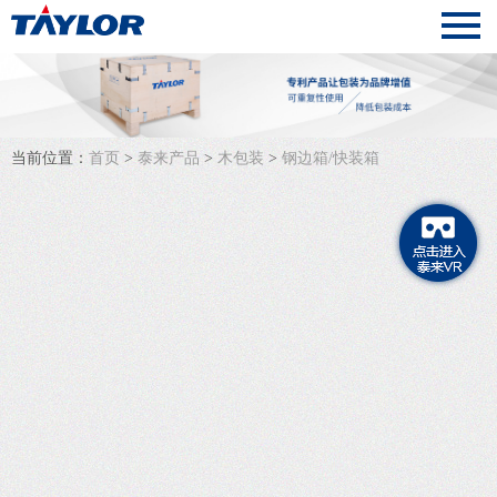
当前位置：
首页
>
泰来产品
>
木包装
>
钢边箱/快装箱