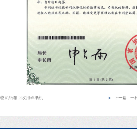
>
种物流纸箱回收用碎纸机
下一篇:
一