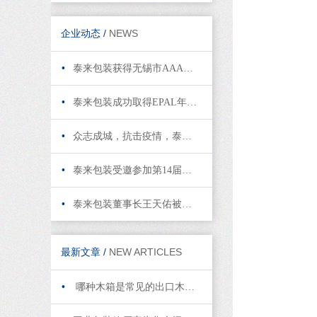
企业动态 /
NEWS
•
泰来包装获得无锡市AAA级重合同守信用企业称号
•
泰来包装成功取得EPAL年度执照
•
众志成城，抗击疫情，泰来在行动！
•
泰来包装受邀参加第14届中国托盘国际会议
•
泰来包装董事长王天佑被任命为市工商联（总商会）执委（理事）
最新文章 /
NEW ARTICLES
•
哪种木箱是常见的出口木箱？