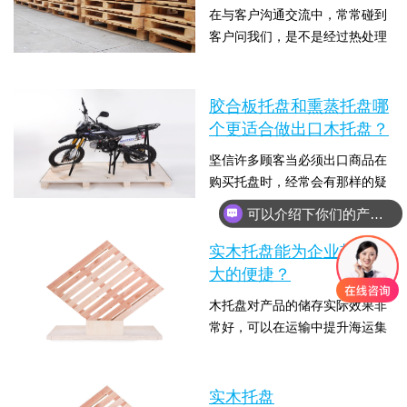
在与客户沟通交流中，常常碰到
在运送全过程中无法遭到严重的
客户问我们，是不是经过热处理
颠簸，许多人为此困扰。接下
的木托盘就不容易发霉了？热处
来，木托盘厂家泰来包装就来告
时间：2019-10-28 14:10:32 点击
理就是高溫消毒杀菌，理论上也
诉大家木托盘运输货物时...
数：5321
可以杀死真菌，它关键的目地便
胶合板托盘和熏蒸托盘哪
是杀死可能会对木材入境国家的
个更适合做出口木托盘？
树木甚至生态引起危害的生物
坚信许多顾客当必须出口商品在
虫，因此若对包装木托置放不合
购买托盘时，经常会有那样的疑
理，仍然会出現发霉状况，下面
惑：究竟是选胶合板托盘还是熏
木托盘厂家泰来包装就来和大家
时间：2019-08-19 13:35:37 点击
可以介绍下你们的产品么
蒸托盘呢？彼此之间又有什么不
介绍下为什么木托盘经过...
数：4402
同？哪这种托盘更便捷呢？木托
实木托盘能为企业带来多
盘厂家泰来包装的小编会因此给
大的便捷？
您详解胶合板托盘和木质熏蒸托
木托盘对产品的储存实际效果非
盘的差别，看看哪一个更适合做
常好，可以在运输中提升海运集
出口木托盘？1、交货时间从交
装箱內外箱的可靠性降低产品的
货的时间周期时间上而言，胶合
时间：2019-08-16 13:42:45 点击
毁坏，也可降低由于货品毁坏遭
板托盘的相对性要便捷...
数：3723
退换货等的风险性。因而实木托
实木托盘