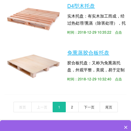
大，易于维修。适用行业：适合
D4型木托盘
用于物流、机械、电子、五金、
实木托盘：有实木加工而成，经
汽车零部件等各个行业。
过热处理/熏蒸（除害处理），托
盘加施IPPC标识，即可出口。木
时间：2018-12-29 10:35:22 点击
托盘特点：原木无化学加工，抗
数：6455
弯强度大，刚性好，承载能力
大，易于维修。适用行业：适合
免熏蒸胶合板托盘
用于物流、机械、电子、五金、
胶合板托盘：又称为免熏蒸托
汽车零部件等各个行业。
盘，外观平整，美观，易于定制
加工，因其材料是由多层复合板
时间：2018-12-29 10:32:40 点击
材质加工制成，故其不需要额外
数：6418
进行除害处理,且维修方便。产品
特点：出口免熏蒸、无需热处
理，无虫蛀、免消毒，含水率稳
首页
上一页
1
2
下一页
尾页
定，不易发霉。可直接出口。适
用行业：适用物流、机械、电
子、五金、汽车零部件等各个行
×