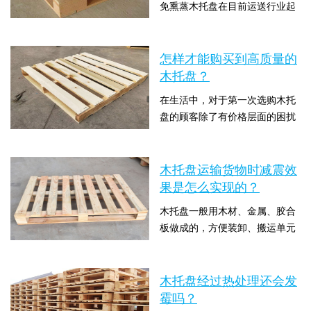
免熏蒸木托盘在目前运送行业起
淋的影响，其表面上的颜色马上
着至关重要的作用，免熏蒸木托
会发生改变，对木托盘的寿命和
盘的许多优点许多企业深受青
外观都是有一些的影响。有关于
时间：2019-11-29 14:18:47 点击
睐，那麼为什么会有那么多企业
怎样才能购买到高质量的
工业包装箱木托盘曝露在...
数：5091
会去使用免熏蒸木托盘呢？它又
木托盘？
有什么优势能够得到那麼多企业
在生活中，对于第一次选购木托
的青睐呢？接下来木托盘厂家泰
盘的顾客除了有价格层面的困扰
来包装就来和大家介绍下免熏蒸
外，还常常会有这样的疑虑，我
木托盘的那些优势。1、免熏蒸
时间：2019-11-22 13:57:35 点击
该买四面叉木托盘，还是该买双
木托盘的臬围、板箱的长度、宽
数：4336
面叉木托盘，该怎样有效选购木
木托盘运输货物时减震效
度可以依据托盘的尺寸来...
托盘才算是最合理的？接下里木
果是怎么实现的？
托盘厂家江苏泰来包装就来教大
木托盘一般用木材、金属、胶合
家该怎样才能购买到高质量的木
板做成的，方便装卸、搬运单元
托盘？1、木托盘原材料，钢构
物资供应和小数量的物资供应。
造托盘一般只是为了解决偏重货
时间：2019-11-04 13:30:29 点击
木托盘的类型主要有木制的，塑
物的承载难题才使用，...
数：4128
胶的，金属等原材料。木制托盘
木托盘经过热处理还会发
是现阶段运用最广的，由于其价
霉吗？
格低、经久耐用。但是许多货品