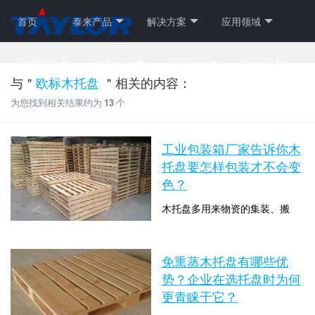
首页
泰来产品
解决方案
应用领域
新闻资讯
资质认证
关于泰来
联系方式
与＂
欧标木托盘
＂相关的内容：
为您找到相关结果约为
13
个
工业包装箱厂家告诉你木
托盘要怎样包装才不会变
色？
木托盘多用来物资的集装、搬
运、运输层面做好存放，以单元
的方式将货物迁移至一个平台做
时间：2020-07-10 13:39:35 点击
好堆积。任何东西都不可以长时
免熏蒸木托盘有哪些优
数：3891
间经受风吹日晒，木托盘长时间
势？企业在选托盘时为何
曝露在空气中，都是会遭到一部
更青睐于它？
分影响。木托盘在遭到日晒、雨