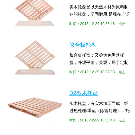
盘已变成物流企业中必不可少的
实木托盘是以天然木材为原料制
元素，随着如今工业革命不断进
造的托盘，坚固耐用,是现在广泛
取，木托盘的利用率都是愈来愈
使用的一种木托盘。木托盘是用
高。那今日实木托盘厂家小编就
时间：2018-12-29 10:38:48 点击
于集装、堆放、搬运和运输的放
给大伙儿更升上掌握实木托
数：13199
置作为单元负荷的货物和制品的
盘： 实木托盘...
水平平台装置，出口时需要做熏
胶合板托盘
蒸或热处理。实木托盘的优势特
胶合板托盘：又称为免熏蒸托
点：（1）实木托盘是原木无化
盘，外观平整，美观，易于定制
学加工，具有抗弯强度大，刚性
加工，因其材料是由多层复合板
好，承载能力大，易于维修，坚
时间：2018-12-29 10:37:33 点击
材质加工制成，故其不需要额外
固耐用的特点（2）...
数：7946
进行除害处理,且维修方便。产品
特点：出口免熏蒸、无需热处
D2型木托盘
理，无虫蛀、免消毒，含水率稳
实木托盘：有实木加工而成，经
定，不易发霉。可直接出口。适
过热处理/熏蒸（除害处理），托
用行业：适用物流、机械、电
盘加施IPPC标识，即可出口。木
子、五金、汽车零部件等各个行
时间：2018-12-29 10:33:48 点击
托盘特点：原木无化学加工，抗
业
数：6090
弯强度大，刚性好，承载能力